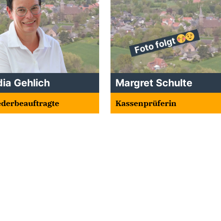
ia Gehlich
Margret Schulte
ederbeauftragte
Kassenprüferin