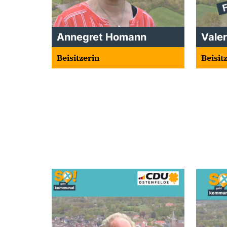
Annegret Homann
Valer
Beisitzerin
Beisit