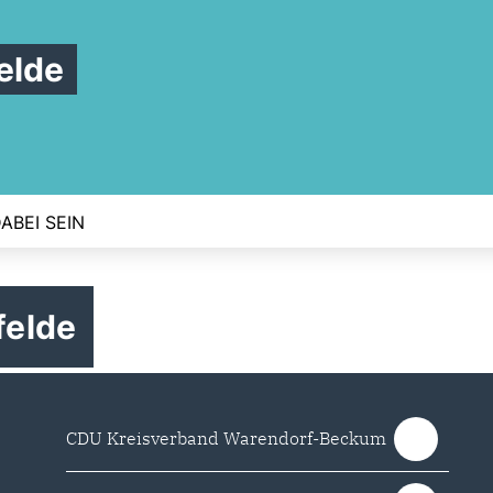
elde
ABEI SEIN
felde
CDU Kreisverband Warendorf-Beckum